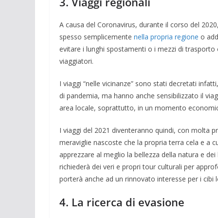
3. Viaggi regionali
A causa del Coronavirus, durante il corso del 2020, 
spesso semplicemente
nella propria regione
o addi
evitare i lunghi spostamenti o i mezzi di trasporto
viaggiatori.
I viaggi “nelle vicinanze” sono stati decretati infatt
di pandemia, ma hanno anche sensibilizzato il viagg
area locale, soprattutto, in un momento economico
I viaggi del 2021 diventeranno quindi, con molta prob
meraviglie nascoste che la propria terra cela e a c
apprezzare al meglio la bellezza della natura e dei l
richiederà dei veri e propri tour culturali per approf
porterà anche ad un rinnovato interesse per i cibi loc
4. La ricerca di evasione