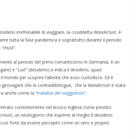
siderio irrefrenabile di viaggiare, la cosiddetta
Wanderlust
, è
nte tutta la fase pandemica e soprattutto durante il periodo
o “must”.
ilmente al periodo del primo romanticismo in Germania, è un
agare) e “
Lust
” (desiderio) e indica il desiderio, quasi
e il mondo per scoprire l’alterità che esso custodisce. Ed è
 di girovagare che la contraddistingue, che la
Wanderlust
è stata
ta anche come la “
malattia del viaggiatore
”.
entrato correntemente nel lessico inglese come prestito
rmust
, un neologismo che esprime al meglio il desiderio
così forte da essere percepito come un vero e proprio