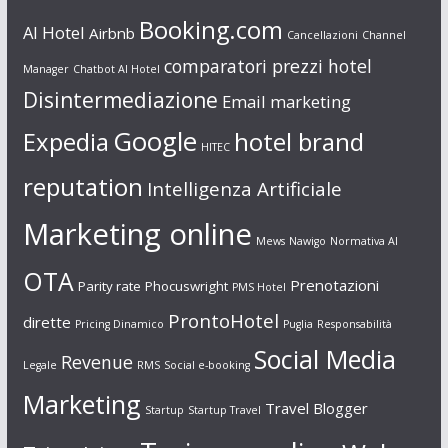
Booking.com
AI Hotel
Airbnb
Cancellazioni
Channel
comparatori prezzi hotel
Manager
Chatbot AI Hotel
Disintermediazione
Email marketing
Google
Expedia
hotel brand
HITEC
reputation
Intelligenza Artificiale
Marketing online
Mews
Nawigo
Normativa AI
OTA
Prenotazioni
Parity rate
Phocuswright
PMS Hotel
ProntoHotel
dirette
Pricing Dinamico
Puglia
Responsabilità
Social Media
Revenue
Legale
RMS
Social e-booking
Marketing
Travel Blogger
Startup
Startup Travel