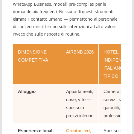
WhatsApp Business, modelli pre-compilati per le
domande più frequenti. Nessuno di questi strumenti
elimina il contatto umano — permettono al personale
di concentrare il tempo sulle interazioni ad alto valore
invece che sulle risposte di routine.
DIMENSIONE
AIRBNB 2026
HOTEL
COMPETITIVA
INDIPENDEN
ITALIANO
TIPICO
Alloggio
Appartamenti,
Camera con
case, ville —
servizi, standar
spesso a
garantiti,
prezzi inferiori
professionalità
Esperienze locali
Creator-led,
Spesso assent