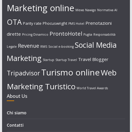
Marketing online
Mews
Nawigo
Normativa AI
OTA
Prenotazioni
Parity rate
Phocuswright
PMS Hotel
ProntoHotel
dirette
Pricing Dinamico
Puglia
Responsabilità
Social Media
Revenue
Legale
RMS
Social e-booking
Marketing
Travel Blogger
Startup
Startup Travel
Turismo online
Web
Tripadvisor
Marketing Turistico
World Travel Awards
About Us
Chi siamo
Contatti