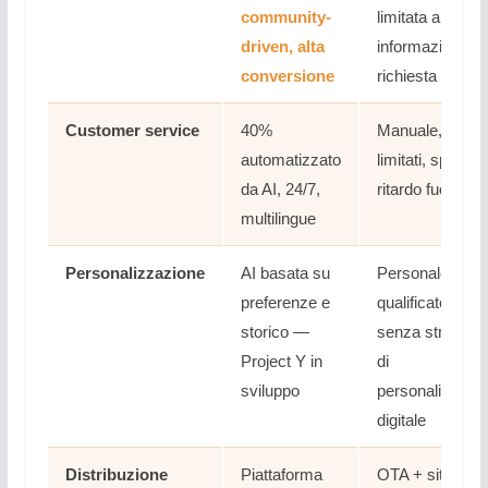
community-
limitata a
driven, alta
informazioni su
conversione
richiesta
Customer service
40%
Manuale, orari
automatizzato
limitati, spesso 
da AI, 24/7,
ritardo fuori ora
multilingue
Personalizzazione
AI basata su
Personale
preferenze e
qualificato ma
storico —
senza strument
Project Y in
di
sviluppo
personalizzazi
digitale
Distribuzione
Piattaforma
OTA + sito +