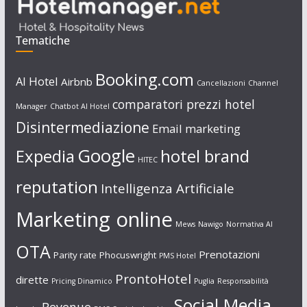
Tematiche
Booking.com
AI Hotel
Airbnb
Cancellazioni
Channel
comparatori prezzi hotel
Manager
Chatbot AI Hotel
Disintermediazione
Email marketing
Google
Expedia
hotel brand
HITEC
reputation
Intelligenza Artificiale
Marketing online
Mews
Nawigo
Normativa AI
OTA
Prenotazioni
Parity rate
Phocuswright
PMS Hotel
ProntoHotel
dirette
Pricing Dinamico
Puglia
Responsabilità
Social Media