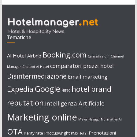
Tematiche
Booking.com
AI Hotel
Airbnb
Cancellazioni
Channel
comparatori prezzi hotel
Manager
Chatbot AI Hotel
Disintermediazione
Email marketing
Google
Expedia
hotel brand
HITEC
reputation
Intelligenza Artificiale
Marketing online
Mews
Nawigo
Normativa AI
OTA
Prenotazioni
Parity rate
Phocuswright
PMS Hotel