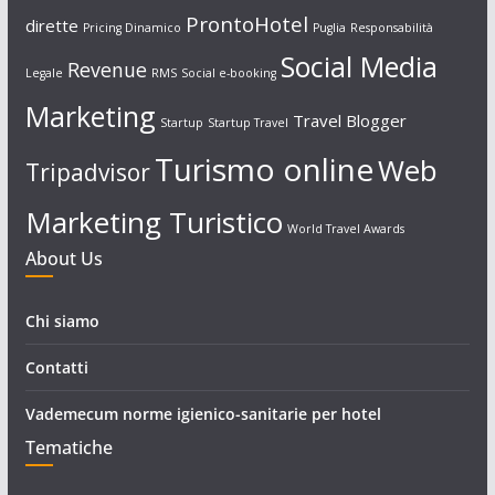
ProntoHotel
dirette
Pricing Dinamico
Puglia
Responsabilità
Social Media
Revenue
Legale
RMS
Social e-booking
Marketing
Travel Blogger
Startup
Startup Travel
Turismo online
Web
Tripadvisor
Marketing Turistico
World Travel Awards
About Us
Chi siamo
Contatti
Vademecum norme igienico-sanitarie per hotel
Tematiche