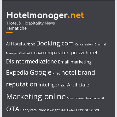
Tematiche
Booking.com
AI Hotel
Airbnb
Cancellazioni
Channel
comparatori prezzi hotel
Manager
Chatbot AI Hotel
Disintermediazione
Email marketing
Google
Expedia
hotel brand
HITEC
reputation
Intelligenza Artificiale
Marketing online
Mews
Nawigo
Normativa AI
OTA
Prenotazioni
Parity rate
Phocuswright
PMS Hotel