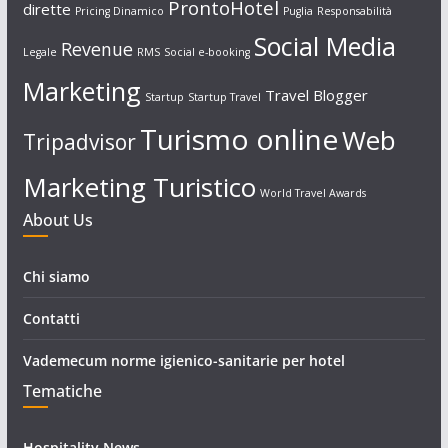
ProntoHotel
dirette
Pricing Dinamico
Puglia
Responsabilità
Social Media
Revenue
Legale
RMS
Social e-booking
Marketing
Travel Blogger
Startup
Startup Travel
Turismo online
Web
Tripadvisor
Marketing Turistico
World Travel Awards
About Us
Chi siamo
Contatti
Vademecum norme igienico-sanitarie per hotel
Tematiche
Hospitality News