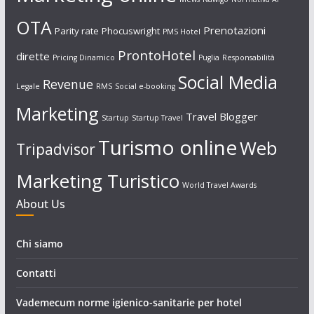
OTA
Prenotazioni
Parity rate
Phocuswright
PMS Hotel
ProntoHotel
dirette
Pricing Dinamico
Puglia
Responsabilità
Social Media
Revenue
Legale
RMS
Social e-booking
Marketing
Travel Blogger
Startup
Startup Travel
Turismo online
Web
Tripadvisor
Marketing Turistico
World Travel Awards
About Us
Chi siamo
Contatti
Vademecum norme igienico-sanitarie per hotel