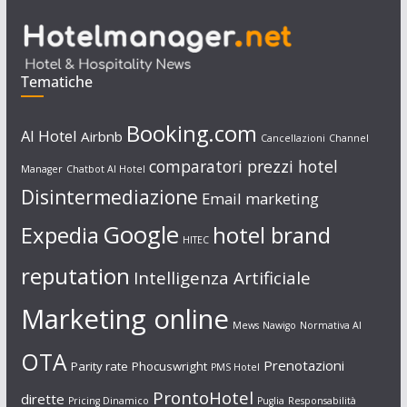
Tematiche
Booking.com
AI Hotel
Airbnb
Cancellazioni
Channel
comparatori prezzi hotel
Manager
Chatbot AI Hotel
Disintermediazione
Email marketing
Google
Expedia
hotel brand
HITEC
reputation
Intelligenza Artificiale
Marketing online
Mews
Nawigo
Normativa AI
OTA
Prenotazioni
Parity rate
Phocuswright
PMS Hotel
ProntoHotel
dirette
Pricing Dinamico
Puglia
Responsabilità