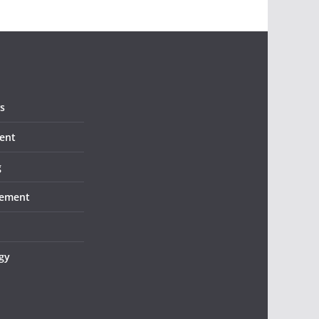
s
ent
g
ement
gy