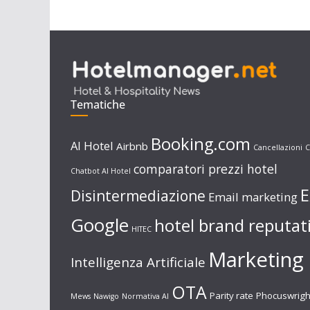
Tematiche
Booking.com
AI Hotel
Airbnb
Cancellazioni
C
comparatori prezzi hotel
Chatbot AI Hotel
E
Disintermediazione
Email marketing
Google
hotel brand reputat
HITEC
Marketing 
Intelligenza Artificiale
OTA
Parity rate
Phocuswrigh
Mews
Nawigo
Normativa AI