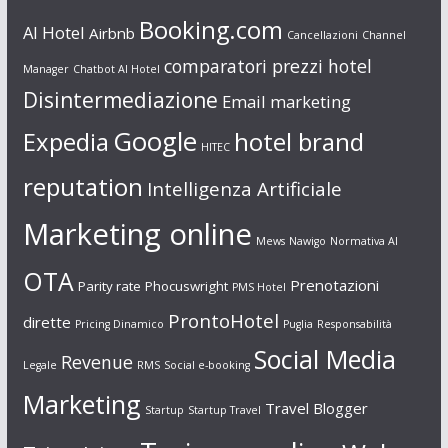
Booking.com
AI Hotel
Airbnb
Cancellazioni
Channel
comparatori prezzi hotel
Manager
Chatbot AI Hotel
Disintermediazione
Email marketing
Google
Expedia
hotel brand
HITEC
reputation
Intelligenza Artificiale
Marketing online
Mews
Nawigo
Normativa AI
OTA
Prenotazioni
Parity rate
Phocuswright
PMS Hotel
ProntoHotel
dirette
Pricing Dinamico
Puglia
Responsabilità
Social Media
Revenue
Legale
RMS
Social e-booking
Marketing
Travel Blogger
Startup
Startup Travel