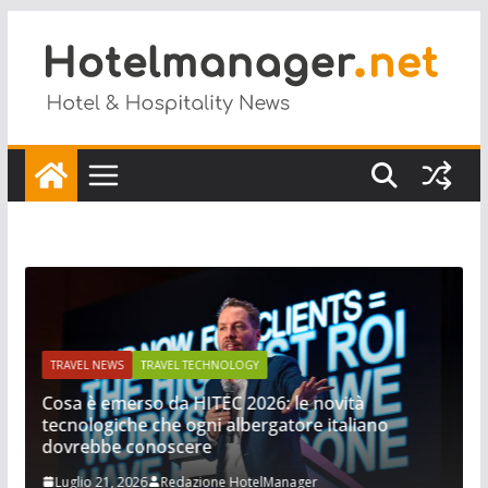
Salta
al
contenuto
TRAVEL NEWS
TRAVEL TECHNOLOGY
Cosa è emerso da HITEC 2026: le novità
tecnologiche che ogni albergatore italiano
dovrebbe conoscere
Luglio 21, 2026
Redazione HotelManager