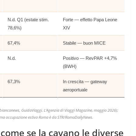
N.d. Q1 (estate stim.
Forte — effetto Papa Leone
78,6%)
XIV
67,4%
Stabile — buon MICE
N.d.
Positivo — RevPAR +4,7%
(BWH)
67,3%
In crescita — gateway
aeroportuale
mbianconews, GuidaViaggi, L’Agenzia di Viaggi Magazine, maggio 2026);
stima occupazione estiva Roma è da STR/RomaDailyNews.
 come se la cavano le diverse