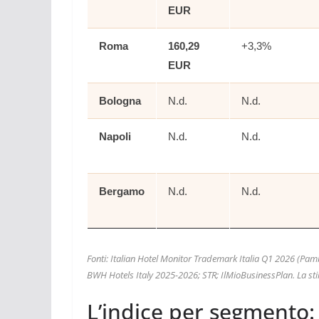
EUR
Roma
160,29
+3,3%
EUR
Bologna
N.d.
N.d.
Napoli
N.d.
N.d.
Bergamo
N.d.
N.d.
Fonti: Italian Hotel Monitor Trademark Italia Q1 2026 (Pa
BWH Hotels Italy 2025-2026; STR; IlMioBusinessPlan. La 
L’indice per segmento: