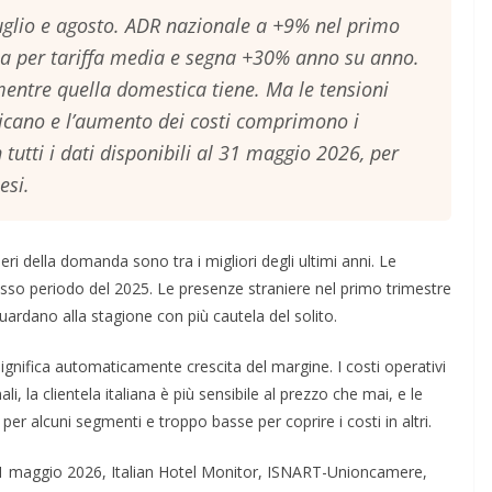
luglio e agosto. ADR nazionale a +9% nel primo
ia per tariffa media e segna +30% anno su anno.
entre quella domestica tiene. Ma le tensioni
ricano e l’aumento dei costi comprimono i
tutti i dati disponibili al 31 maggio 2026, per
esi.
i della domanda sono tra i migliori degli ultimi anni. Le
esso periodo del 2025. Le presenze straniere nel primo trimestre
uardano alla stagione con più cautela del solito.
ignifica automaticamente crescita del margine. I costi operativi
li, la clientela italiana è più sensibile al prezzo che mai, e le
e per alcuni segmenti e troppo basse per coprire i costi in altri.
al 31 maggio 2026, Italian Hotel Monitor, ISNART-Unioncamere,