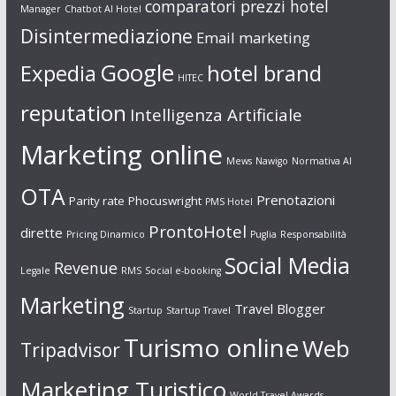
comparatori prezzi hotel
Manager
Chatbot AI Hotel
Disintermediazione
Email marketing
Google
Expedia
hotel brand
HITEC
reputation
Intelligenza Artificiale
Marketing online
Mews
Nawigo
Normativa AI
OTA
Prenotazioni
Parity rate
Phocuswright
PMS Hotel
ProntoHotel
dirette
Pricing Dinamico
Puglia
Responsabilità
Social Media
Revenue
Legale
RMS
Social e-booking
Marketing
Travel Blogger
Startup
Startup Travel
Turismo online
Web
Tripadvisor
Marketing Turistico
World Travel Awards