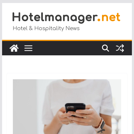
Salta
al
contenuto