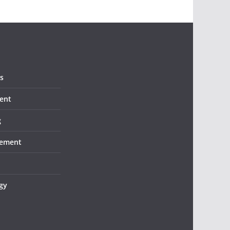
s
ent
g
ement
gy