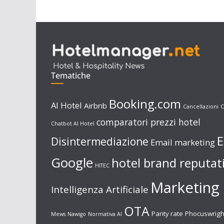
Tematiche
Booking.com
AI Hotel
Airbnb
Cancellazioni
C
comparatori prezzi hotel
Chatbot AI Hotel
E
Disintermediazione
Email marketing
Google
hotel brand reputat
HITEC
Marketing 
Intelligenza Artificiale
OTA
Parity rate
Phocuswrigh
Mews
Nawigo
Normativa AI