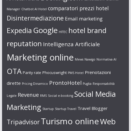
comparatori prezzi hotel
Manager
Chatbot AI Hotel
Disintermediazione
Email marketing
Google
Expedia
hotel brand
HITEC
reputation
Intelligenza Artificiale
Marketing online
Mews
Nawigo
Normativa AI
OTA
Prenotazioni
Parity rate
Phocuswright
PMS Hotel
ProntoHotel
dirette
Pricing Dinamico
Puglia
Responsabilità
Social Media
Revenue
Legale
RMS
Social e-booking
Marketing
Travel Blogger
Startup
Startup Travel
Turismo online
Web
Tripadvisor