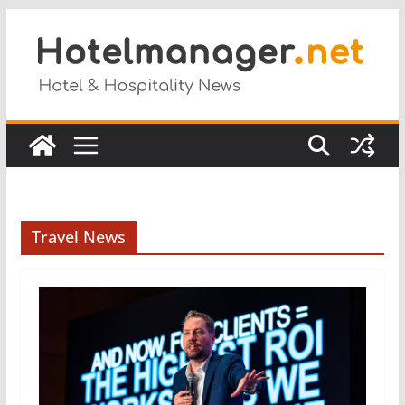
Salta
al
contenuto
Travel News