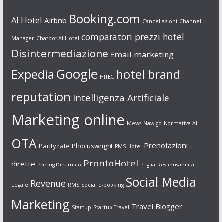
Booking.com
AI Hotel
Airbnb
Cancellazioni
Channel
comparatori prezzi hotel
Manager
Chatbot AI Hotel
Disintermediazione
Email marketing
Google
Expedia
hotel brand
HITEC
reputation
Intelligenza Artificiale
Marketing online
Mews
Nawigo
Normativa AI
OTA
Prenotazioni
Parity rate
Phocuswright
PMS Hotel
ProntoHotel
dirette
Pricing Dinamico
Puglia
Responsabilità
Social Media
Revenue
Legale
RMS
Social e-booking
Marketing
Travel Blogger
Startup
Startup Travel