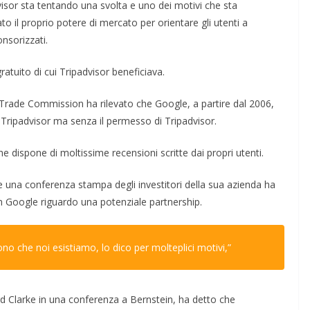
isor sta tentando una svolta e uno dei motivi che sta
to il proprio potere di mercato per orientare gli utenti a
nsorizzati.
atuito di cui Tripadvisor beneficiava.
 Trade Commission ha rilevato che Google, a partire dal 2006,
di Tripadvisor ma senza il permesso di Tripadvisor.
e dispone di moltissime recensioni scritte dai propri utenti.
e una conferenza stampa degli investitori della sua azienda ha
n Google riguardo una potenziale partnership.
no che noi esistiamo, lo dico per molteplici motivi,”
ard Clarke in una conferenza a Bernstein, ha detto che