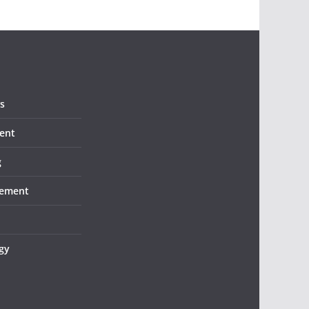
s
ent
g
ement
gy