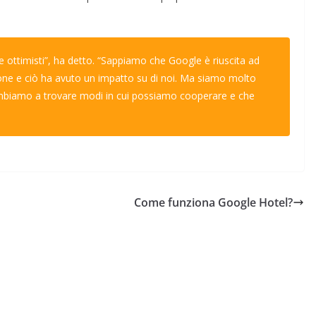
ottimisti”, ha detto. “Sappiamo che Google è riuscita ad
one e ciò ha avuto un impatto su di noi. Ma siamo molto
 ambiamo a trovare modi in cui possiamo cooperare e che
.
Come funziona Google Hotel?