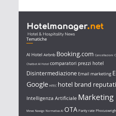
Tematiche
Booking.com
AI Hotel
Airbnb
Cancellazioni
C
comparatori prezzi hotel
Chatbot AI Hotel
E
Disintermediazione
Email marketing
Google
hotel brand reputat
HITEC
Marketing 
Intelligenza Artificiale
OTA
Parity rate
Phocuswrigh
Mews
Nawigo
Normativa AI