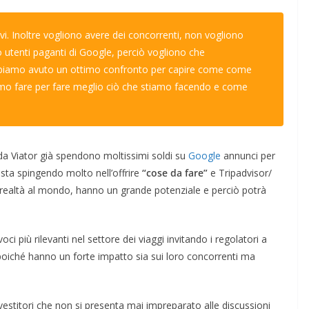
ivi. Inoltre vogliono avere dei concorrenti, non vogliono
 utenti paganti di Google, perciò vogliono che
bbiamo avuto un ottimo confronto per capire come come
mo fare per fare meglio ciò che stiamo facendo e come
nda Viator già spendono moltissimi soldi su
Google
annunci per
sta spingendo molto nell’offrire
“cose da fare”
e Tripadvisor/
i realtà al mondo, hanno un grande potenziale e perciò potrà
oci più rilevanti nel settore dei viaggi invitando i regolatori a
oiché hanno un forte impatto sia sui loro concorrenti ma
vestitori che non si presenta mai impreparato alle discussioni