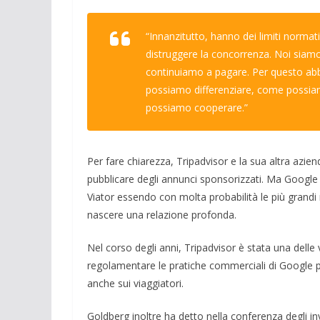
“Innanzitutto, hanno dei limiti normat
distruggere la concorrenza. Noi siamo
continuiamo a pagare. Per questo a
possiamo differenziare, come possia
possiamo cooperare.”
Per fare chiarezza, Tripadvisor e la sua altra azie
pubblicare degli annunci sponsorizzati. Ma Google 
Viator essendo con molta probabilità le più grand
nascere una relazione profonda.
Nel corso degli anni, Tripadvisor è stata una delle v
regolamentare le pratiche commerciali di Google p
anche sui viaggiatori.
Goldberg inoltre ha detto nella conferenza degli in