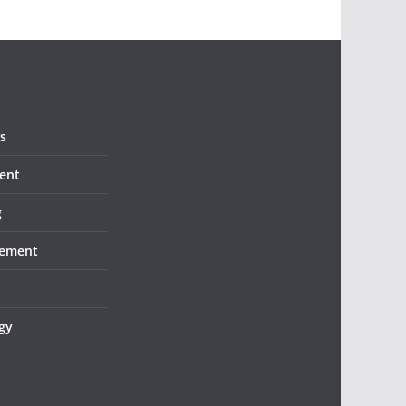
s
ent
g
ement
gy