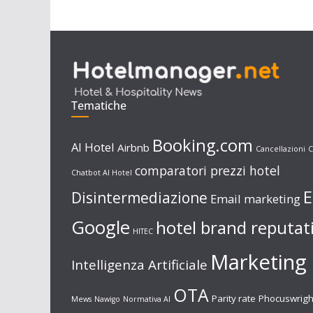
Tematiche
Booking.com
AI Hotel
Airbnb
Cancellazioni
C
comparatori prezzi hotel
Chatbot AI Hotel
E
Disintermediazione
Email marketing
Google
hotel brand reputat
HITEC
Marketing 
Intelligenza Artificiale
OTA
Parity rate
Phocuswrigh
Mews
Nawigo
Normativa AI