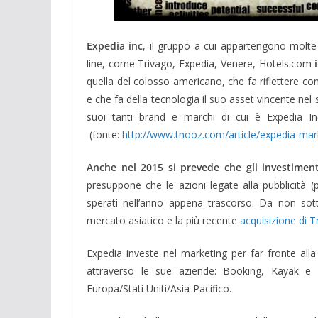
Expedia inc
, il gruppo a cui appartengono molte 
line, come Trivago, Expedia, Venere, Hotels.com
i
quella del colosso americano, che fa riflettere con
e che fa della tecnologia il suo asset vincente nel 
suoi tanti brand e marchi di cui è Expedia In
(fonte:
http://www.tnooz.com/article/expedia-ma
Anche nel 2015 si prevede che gli investimen
presuppone che le azioni legate alla pubblicità (p
sperati nell’anno appena trascorso. Da non so
mercato asiatico e la più recente
acquisizione di T
Expedia investe nel marketing per far fronte alla
attraverso le sue aziende: Booking, Kayak e A
Europa/Stati Uniti/Asia-Pacifico.