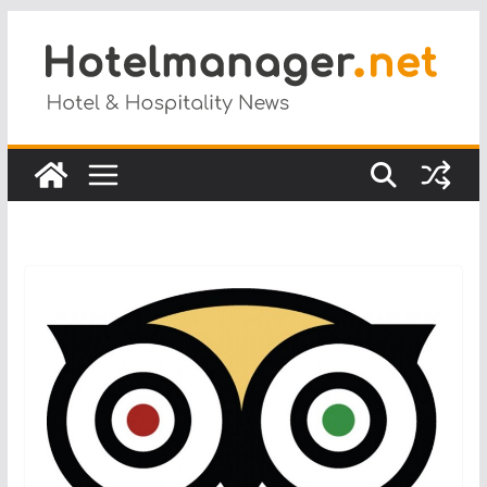
Salta
al
contenuto