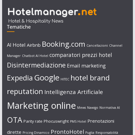
Tematiche
Booking.com
AI Hotel
Airbnb
Cancellazioni
Channel
comparatori prezzi hotel
Manager
Chatbot AI Hotel
Disintermediazione
Email marketing
Google
Expedia
hotel brand
HITEC
reputation
Intelligenza Artificiale
Marketing online
Mews
Nawigo
Normativa AI
OTA
Prenotazioni
Parity rate
Phocuswright
PMS Hotel
ProntoHotel
dirette
Pricing Dinamico
Puglia
Responsabilità