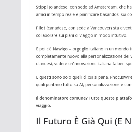
Stippl
(olandese, con sede ad Amsterdam, che ha a
amici in tempo reale e pianificare basandosi sui cons
Pilot
(canadese, con sede a Vancouver) sta diventan
collaborare sui piani di viaggio in modo intuitivo.
E poi c’è
Nawigo
– orgoglio italiano in un mondo t
completamente nuovo alla personalizzazione dei via
olandesi, vedere un’innovazione italiana fa ben spe
E questi sono solo quelli di cui si parla. PhocusWire
quali puntano tutto su AI, personalizzazione e co
Il denominatore comune? Tutte queste piattafor
viaggio.
Il Futuro È Già Qui (E 