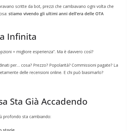
bravano scritte da bot, prezzi che cambiavano ogni volta che
cosa:
stiamo vivendo gli ultimi anni dell’era delle OTA
a Infinita
opzioni = migliore esperienza”. Ma è davvero così?
rdinati per… cosa? Prezzo? Popolarità? Commissioni pagate? La
pletamente delle recensioni online. E chi può biasimarlo?
osa Sta Già Accadendo
più profondo sta cambiando:
o storie.