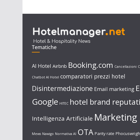
Tematiche
Booking.com
AI Hotel
Airbnb
Cancellazioni
C
comparatori prezzi hotel
Chatbot AI Hotel
E
Disintermediazione
Email marketing
Google
hotel brand reputat
HITEC
Marketing 
Intelligenza Artificiale
OTA
Parity rate
Phocuswrigh
Mews
Nawigo
Normativa AI