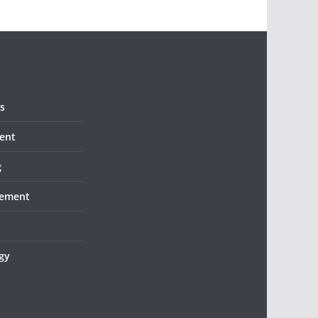
s
ent
g
ement
gy