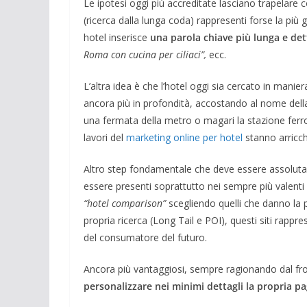
Le ipotesi oggi più accreditate lasciano trapelare 
(ricerca dalla lunga coda) rappresenti forse la più 
hotel inserisce
una parola chiave più lunga e det
Roma con cucina per ciliaci”,
ecc.
L’altra idea è che l’hotel oggi sia cercato in mani
ancora più in profondità, accostando al nome della 
una fermata della metro o magari la stazione ferrovi
lavori del
marketing online per hotel
stanno arricc
Altro step fondamentale che deve essere assolutam
essere presenti soprattutto nei sempre più valenti 
“hotel comparison”
scegliendo quelli che danno la poss
propria ricerca (Long Tail e POI), questi siti rapp
del consumatore del futuro.
Ancora più vantaggiosi, sempre ragionando dal fr
personalizzare nei minimi dettagli la propria p