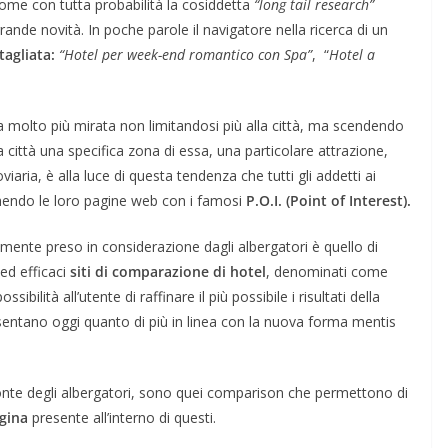
come con tutta probabilità la cosiddetta
“long tail research”
grande novità. In poche parole il navigatore nella ricerca di un
tagliata:
“Hotel per week-end romantico con Spa”
, “
Hotel a
era molto più mirata non limitandosi più alla città, ma scendendo
città una specifica zona di essa, una particolare attrazione,
aria, è alla luce di questa tendenza che tutti gli addetti ai
hendo le loro pagine web con i famosi
P.O.I. (Point of Interest).
ente preso in considerazione dagli albergatori è quello di
ed efficaci
siti di comparazione
di hotel
, denominati come
ibilità all’utente di raffinare il più possibile i risultati della
resentano oggi quanto di più in linea con la nuova forma mentis
onte degli albergatori, sono quei comparison che permettono di
agina
presente all’interno di questi.