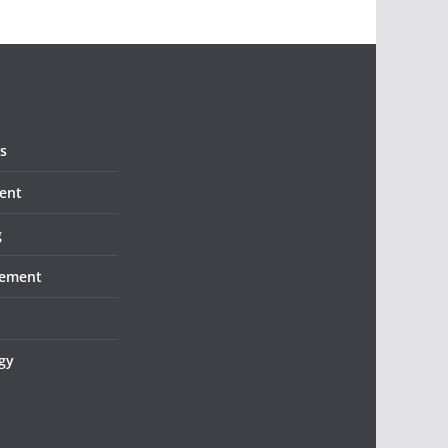
s
ent
g
ement
gy