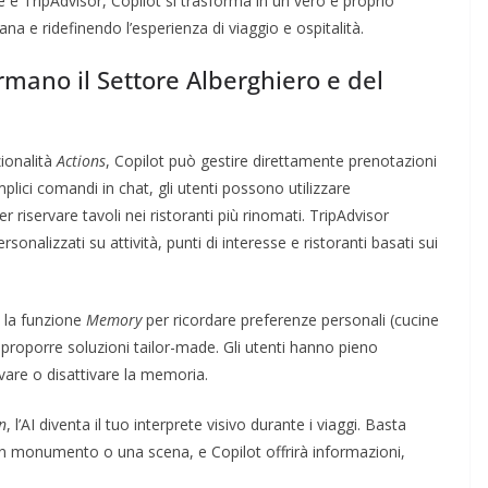
 TripAdvisor, Copilot si trasforma in un vero e proprio
ana e ridefinendo l’esperienza di viaggio e ospitalità.
rmano il Settore Alberghiero e del
zionalità
Actions
, Copilot può gestire direttamente prenotazioni
emplici comandi in chat, gli utenti possono utilizzare
iservare tavoli nei ristoranti più rinomati. TripAdvisor
nalizzati su attività, punti di interesse e ristoranti basati sui
a la funzione
Memory
per ricordare preferenze personali (cucine
e proporre soluzioni tailor-made. Gli utenti hanno pieno
vare o disattivare la memoria.
n
, l’AI diventa il tuo interprete visivo durante i viaggi. Basta
n monumento o una scena, e Copilot offrirà informazioni,