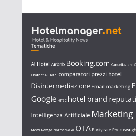
Tematiche
Booking.com
AI Hotel
Airbnb
Cancellazioni
C
comparatori prezzi hotel
Chatbot AI Hotel
E
Disintermediazione
Email marketing
Google
hotel brand reputat
HITEC
Marketing 
Intelligenza Artificiale
OTA
Parity rate
Phocuswrigh
Mews
Nawigo
Normativa AI