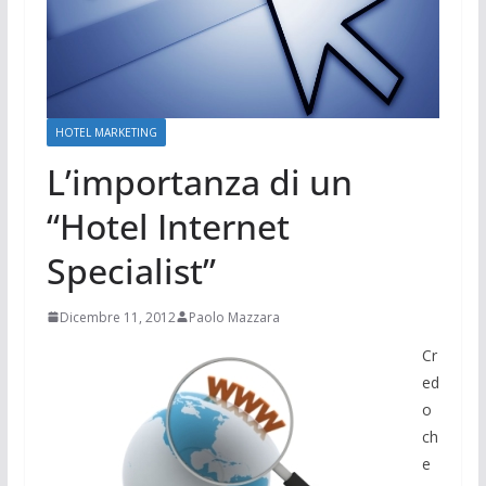
HOTEL MARKETING
L’importanza di un
“Hotel Internet
Specialist”
Dicembre 11, 2012
Paolo Mazzara
Cr
ed
o
ch
e