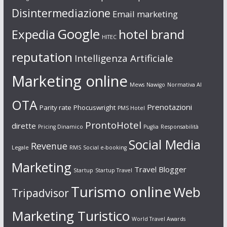
Disintermediazione
Email marketing
Google
Expedia
hotel brand
HITEC
reputation
Intelligenza Artificiale
Marketing online
Mews
Nawigo
Normativa AI
OTA
Prenotazioni
Parity rate
Phocuswright
PMS Hotel
ProntoHotel
dirette
Pricing Dinamico
Puglia
Responsabilità
Social Media
Revenue
Legale
RMS
Social e-booking
Marketing
Travel Blogger
Startup
Startup Travel
Turismo online
Web
Tripadvisor
Marketing Turistico
World Travel Awards