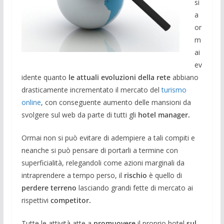
si
a
or
m
ai
ev
idente quanto
le attuali evoluzioni della rete
abbiano
drasticamente incrementato il mercato del
turismo
online
, con conseguente aumento delle mansioni da
svolgere sul web da parte di tutti gli
hotel manager.
Ormai non si può evitare di adempiere a tali compiti e
neanche si può pensare di portarli a termine con
superficialità, relegandoli come azioni marginali da
intraprendere a tempo perso, il
rischio
è quello di
perdere terreno
lasciando grandi fette di mercato ai
rispettivi
competitor.
Tutte le attività atte a
promuovere
il proprio hotel
sul