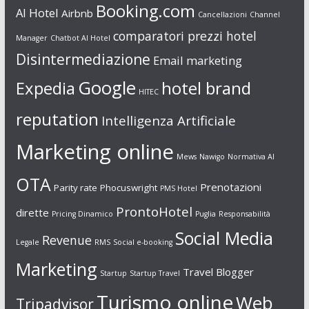
Booking.com
AI Hotel
Airbnb
Cancellazioni
Channel
comparatori prezzi hotel
Manager
Chatbot AI Hotel
Disintermediazione
Email marketing
Google
Expedia
hotel brand
HITEC
reputation
Intelligenza Artificiale
Marketing online
Mews
Nawigo
Normativa AI
OTA
Prenotazioni
Parity rate
Phocuswright
PMS Hotel
ProntoHotel
dirette
Pricing Dinamico
Puglia
Responsabilità
Social Media
Revenue
Legale
RMS
Social e-booking
Marketing
Travel Blogger
Startup
Startup Travel
Turismo online
Web
Tripadvisor