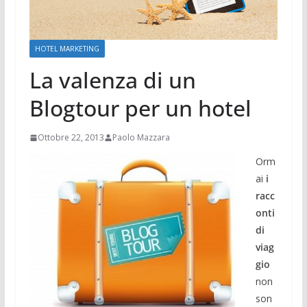
HOTEL MARKETING
La valenza di un
Blogtour per un hotel
Ottobre 22, 2013
Paolo Mazzara
Orm
ai
i
racc
onti
di
viag
gio
non
son