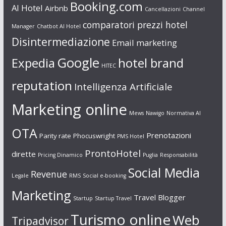
Booking.com
AI Hotel
Airbnb
Cancellazioni
Channel
comparatori prezzi hotel
Manager
Chatbot AI Hotel
Disintermediazione
Email marketing
Google
Expedia
hotel brand
HITEC
reputation
Intelligenza Artificiale
Marketing online
Mews
Nawigo
Normativa AI
OTA
Prenotazioni
Parity rate
Phocuswright
PMS Hotel
ProntoHotel
dirette
Pricing Dinamico
Puglia
Responsabilità
Social Media
Revenue
Legale
RMS
Social e-booking
Marketing
Travel Blogger
Startup
Startup Travel
Turismo online
Web
Tripadvisor