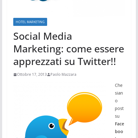
HOTEL MARKETING
Social Media
Marketing: come essere
apprezzati su Twitter!!
Ottobre 17, 2013
Paolo Mazzara
Che
sian
o
post
su
Face
boo