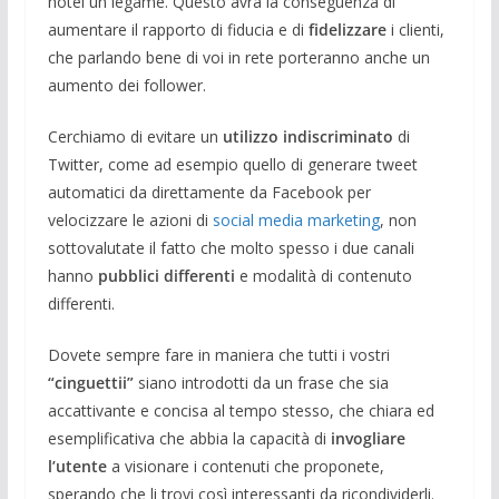
hotel un legame. Questo avrà la conseguenza di
aumentare il rapporto di fiducia e di
fidelizzare
i clienti,
che parlando bene di voi in rete porteranno anche un
aumento dei follower.
Cerchiamo di evitare un
utilizzo indiscriminato
di
Twitter, come ad esempio quello di generare tweet
automatici da direttamente da Facebook per
velocizzare le azioni di
social media marketing
, non
sottovalutate il fatto che molto spesso i due canali
hanno
pubblici differenti
e modalità di contenuto
differenti.
Dovete sempre fare in maniera che tutti i vostri
“cinguettii”
siano introdotti da un frase che sia
accattivante e concisa al tempo stesso, che chiara ed
esemplificativa che abbia la capacità di
invogliare
l’utente
a visionare i contenuti che proponete,
sperando che li trovi così interessanti da ricondividerli.