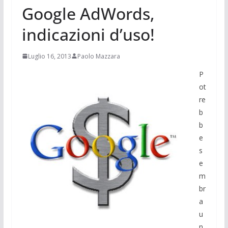
Google AdWords,
indicazioni d’uso!
Luglio 16, 2013
Paolo Mazzara
P
ot
re
b
b
e
s
e
m
br
a
u
n