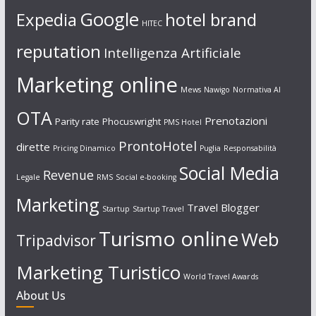
Google
Expedia
hotel brand
HITEC
reputation
Intelligenza Artificiale
Marketing online
Mews
Nawigo
Normativa AI
OTA
Prenotazioni
Parity rate
Phocuswright
PMS Hotel
ProntoHotel
dirette
Pricing Dinamico
Puglia
Responsabilità
Social Media
Revenue
Legale
RMS
Social e-booking
Marketing
Travel Blogger
Startup
Startup Travel
Turismo online
Web
Tripadvisor
Marketing Turistico
World Travel Awards
About Us