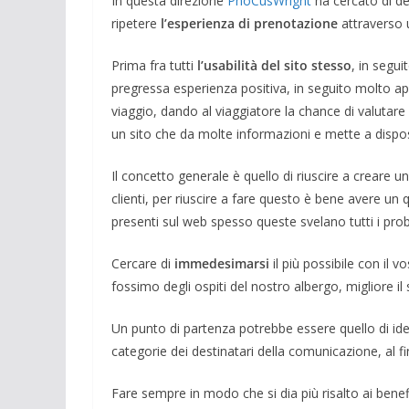
In questa direzione
PhoCusWright
ha cercato di de
ripetere
l’esperienza di prenotazione
attraverso 
Prima fra tutti
l’usabilità del sito stesso
, in segui
pregressa esperienza positiva, in seguito molto app
viaggio, dando al viaggiatore la chance di valutar
un sito che da molte informazioni e mette a dispos
Il concetto generale è quello di riuscire a creare un
clienti, per riuscire a fare questo è bene avere un
presenti sul web spesso queste svelano tutti i pro
Cercare di
immedesimarsi
il più possibile con il 
fossimo degli ospiti del nostro albergo, migliore il 
Un punto di partenza potrebbe essere quello di id
categorie dei destinatari della comunicazione, al f
Fare sempre in modo che si dia più risalto ai benef