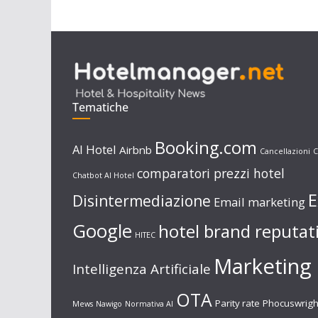
Tematiche
Booking.com
AI Hotel
Airbnb
Cancellazioni
C
comparatori prezzi hotel
Chatbot AI Hotel
E
Disintermediazione
Email marketing
Google
hotel brand reputat
HITEC
Marketing 
Intelligenza Artificiale
OTA
Parity rate
Phocuswrigh
Mews
Nawigo
Normativa AI