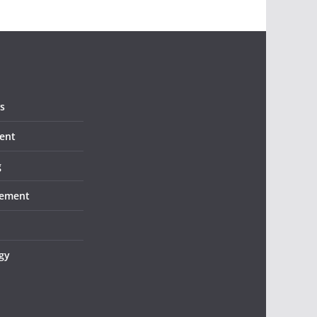
s
ent
g
ement
gy