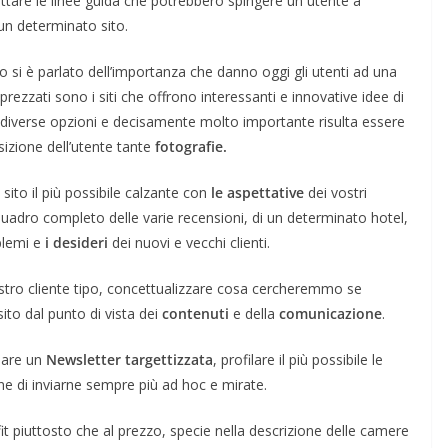
ttare le linee guida che potrebbero spingere un utente a
un determinato sito.
to si è parlato dell’importanza che danno oggi gli utenti ad una
rezzati sono i siti che offrono interessanti e innovative idee di
e diverse opzioni e decisamente molto importante risulta essere
izione dell’utente tante
fotografie.
 sito il più possibile calzante con
le aspettative
dei vostri
 quadro completo delle varie recensioni, di un determinato hotel,
blemi e
i desideri
dei nuovi e vecchi clienti.
vostro cliente tipo, concettualizzare cosa cercheremmo se
sito dal punto di vista dei
contenuti
e della
comunicazione
.
eare un
Newsletter targettizzata
, profilare il più possibile le
ine di inviarne sempre più ad hoc e mirate.
it piuttosto che al prezzo, specie nella descrizione delle camere