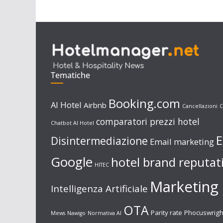
Tematiche
Booking.com
AI Hotel
Airbnb
Cancellazioni
C
comparatori prezzi hotel
Chatbot AI Hotel
E
Disintermediazione
Email marketing
Google
hotel brand reputat
HITEC
Marketing 
Intelligenza Artificiale
OTA
Parity rate
Phocuswrigh
Mews
Nawigo
Normativa AI