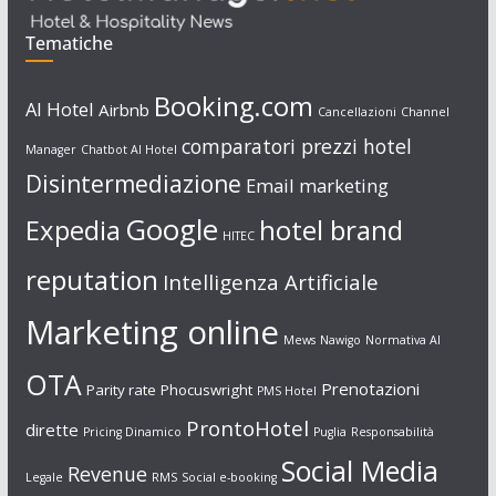
Tematiche
Booking.com
AI Hotel
Airbnb
Cancellazioni
Channel
comparatori prezzi hotel
Manager
Chatbot AI Hotel
Disintermediazione
Email marketing
Google
Expedia
hotel brand
HITEC
reputation
Intelligenza Artificiale
Marketing online
Mews
Nawigo
Normativa AI
OTA
Prenotazioni
Parity rate
Phocuswright
PMS Hotel
ProntoHotel
dirette
Pricing Dinamico
Puglia
Responsabilità
Social Media
Revenue
Legale
RMS
Social e-booking