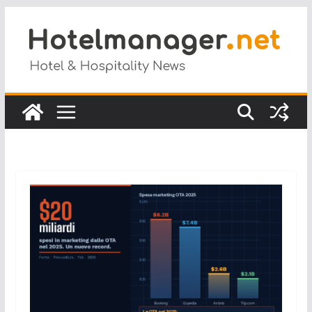
Salta
al
contenuto