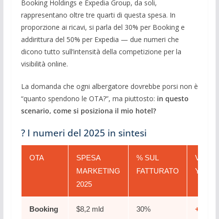
Booking Holdings e Expedia Group, da soli,
rappresentano oltre tre quarti di questa spesa. In
proporzione ai ricavi, si parla del 30% per Booking e
addirittura del 50% per Expedia — due numeri che
dicono tutto sull’intensità della competizione per la
visibilità online.
La domanda che ogni albergatore dovrebbe porsi non è
“quanto spendono le OTA?”, ma piuttosto:
in questo
scenario, come si posiziona il mio hotel?
? I numeri del 2025 in sintesi
OTA
SPESA
% SUL
VARIA
MARKETING
FATTURATO
YOY
2025
Booking
$8,2 mld
30%
+12% 