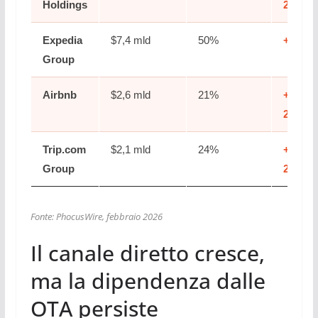
Holdings
2024
Expedia
$7,4 mld
50%
+9% vs
Group
Airbnb
$2,6 mld
21%
+24% 
2024
Trip.com
$2,1 mld
24%
+25% 
Group
2024
Fonte: PhocusWire, febbraio 2026
Il canale diretto cresce,
ma la dipendenza dalle
OTA persiste