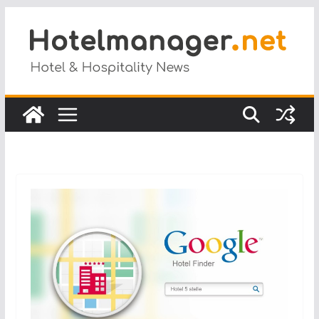
Salta
al
contenuto