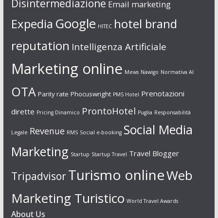
Disintermediazione
Email marketing
Google
Expedia
hotel brand
HITEC
reputation
Intelligenza Artificiale
Marketing online
Mews
Nawigo
Normativa AI
OTA
Prenotazioni
Parity rate
Phocuswright
PMS Hotel
ProntoHotel
dirette
Pricing Dinamico
Puglia
Responsabilità
Social Media
Revenue
Legale
RMS
Social e-booking
Marketing
Travel Blogger
Startup
Startup Travel
Turismo online
Web
Tripadvisor
Marketing Turistico
World Travel Awards
About Us