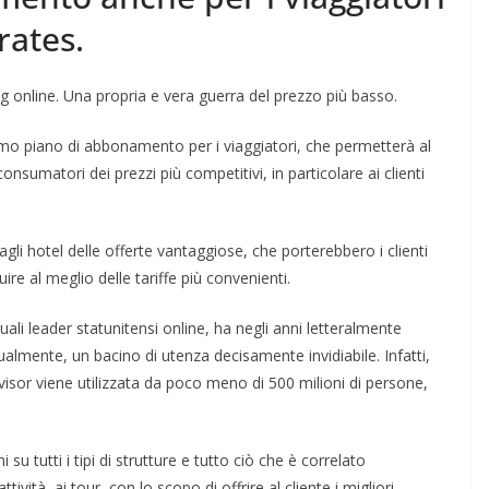
rates.
ng online. Una propria e vera guerra del prezzo più basso.
 primo piano di abbonamento per i viaggiatori, che permetterà al
i consumatori dei prezzi più competitivi, in particolare ai clienti
gli hotel delle offerte vantaggiose, che porterebbero i clienti
uire al meglio delle tariffe più convenienti.
uali leader statunitensi online, ha negli anni letteralmente
ualmente, un bacino di utenza decisamente invidiabile. Infatti,
isor viene utilizzata da poco meno di 500 milioni di persone,
su tutti i tipi di strutture e tutto ciò che è correlato
ttività, ai tour, con lo scopo di offrire al cliente i migliori