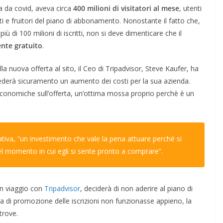
a da covid, aveva circa
400 milioni di visitatori al mese
, utenti
itti e fruitori del piano di abbonamento. Nonostante il fatto che,
iù di 100 milioni di iscritti, non si deve dimenticare che il
nte gratuito
.
 nuova offerta al sito, il Ceo di Tripadvisor, Steve Kaufer, ha
iederà sicuramento un aumento dei costi per la sua azienda.
 economiche sull’offerta, un’ottima mossa proprio perchè è un
iativa, “un investimento che vale la pena attuare perché si
nel momento in cui egli si sente pronto a comprare”.
un viaggio con
Tripadvisor
, deciderà di non aderire al piano di
a di promozione delle iscrizioni non funzionasse appieno, la
trove.