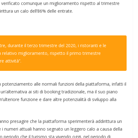
 è verificato comunque un miglioramento rispetto al trimestre
ittura un calo dell’86% delle entrate.
:
, durante il terzo trimestre del 2020, i ristoranti e le
 relativo miglioramento, rispetto il primo trimestre
re attività”.
 potenziamento alle normali funzioni della piattaforma, infatti il
’alternativa ai siti di booking tradizionale, ma il suo piano
 un’ulteriore funzione e dare altre potenzialità di sviluppo alla
 fanno presagire che la piattaforma sperimenterà addirittura un
te i numeri attuali hanno segnato un leggero calo a causa della
to periodo che il turismo sta vivendo oggi, nel periodo di