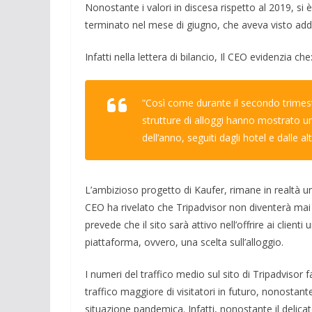
Nonostante i valori in discesa rispetto al 2019, si
terminato nel mese di giugno, che aveva visto addir
Infatti nella lettera di bilancio, Il CEO evidenzia che
“Così come durante il secondo trimestre
strutture di alloggi hanno mostrato un
dell’anno, seguiti dagli hotel e dalle alt
L’ambizioso progetto di Kaufer, rimane in realtà un
CEO ha rivelato che Tripadvisor non diventerà mai un
prevede che il sito sarà attivo nell’offrire ai clienti
piattaforma, ovvero, una scelta sull’alloggio.
I numeri del traffico medio sul sito di Tripadvisor
traffico maggiore di visitatori in futuro, nonostan
situazione pandemica. Infatti, nonostante il delica