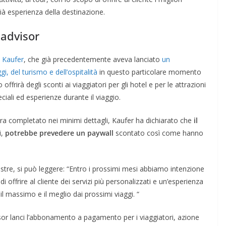
ià esperienza della destinazione.
padvisor
 Kaufer
, che già precedentemente aveva lanciato
un
i, del turismo e dell’ospitalità
in questo particolare momento
ffrirà degli sconti ai viaggiatori per gli hotel e per le attrazioni
eciali ed esperienze durante il viaggio.
ora completato nei minimi dettagli, Kaufer ha dichiarato che
il
i,
potrebbe prevedere un paywall
scontato così come hanno
mestre, si può leggere: “Entro i prossimi mesi abbiamo intenzione
i offrire al cliente dei servizi più personalizzati e un’esperienza
l massimo e il meglio dai prossimi viaggi. “
sor lanci l’abbonamento a pagamento per i viaggiatori, azione