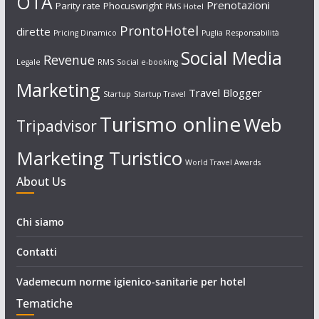
OTA
Prenotazioni
Parity rate
Phocuswright
PMS Hotel
ProntoHotel
dirette
Pricing Dinamico
Puglia
Responsabilità
Social Media
Revenue
Legale
RMS
Social e-booking
Marketing
Travel Blogger
Startup
Startup Travel
Turismo online
Web
Tripadvisor
Marketing Turistico
World Travel Awards
About Us
Chi siamo
Contatti
Vademecum norme igienico-sanitarie per hotel
Tematiche