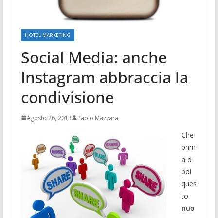
HOTEL MARKETING
Social Media: anche
Instagram abbraccia la
condivisione
Agosto 26, 2013
Paolo Mazzara
Che
prim
a o
poi
ques
to
nuo