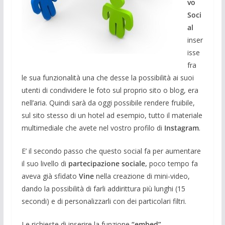
vo
Soci
al
inser
isse
fra
le sua funzionalità una che desse la possibilità ai suoi
utenti di condividere le foto sul proprio sito o blog, era
nell’aria. Quindi sarà da oggi possibile rendere fruibile,
sul sito stesso di un hotel ad esempio, tutto il materiale
multimediale che avete nel vostro profilo di
Instagram
.
E’ il secondo passo che questo social fa per aumentare
il suo livello di
partecipazione sociale,
poco tempo fa
aveva già sfidato
Vine
nella creazione di mini-video,
dando la possibilità di farli addirittura più lunghi (15
secondi) e di personalizzarli con dei particolari filtri.
Le richieste di inserire la funzione
“embed”