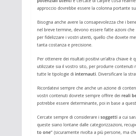
potenziali utenti
e cercate di carpire cosa realme
approccio dovrebbe essere la colonna portante su c
Bisogna anche avere la consapevolezza che i benef
nel breve termine, devono essere fatte azioni che
per fidelizzare i vostri utenti, quello che dovete m
tanta costanza e precisione.
Per ottenere dei risultati positivi un’altra chiave è 
utilizzate sia il vostro sito, per produrre contenut
tutte le tipologie di
internauti
. Diversificare la st
Ricordatevi sempre che anche un azione di content
vostri contenuti dovrete sempre offrire dei
reali b
potrebbe essere determinante, poi in base a quest
Cercate sempre di considerare i
soggetti
a cui sar
queste siano lontane dalle categorizzazioni, recupe
to one”
(sicuramente rivolta a più persone, ma che 