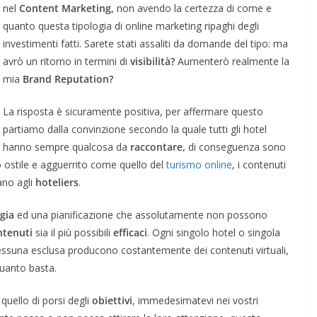
nel
Content Marketing
, non avendo la certezza di come e
quanto questa tipologia di online marketing ripaghi degli
investimenti fatti. Sarete stati assaliti da domande del tipo: ma
avrò un ritorno in termini di
visibilità?
Aumenterò realmente la
mia
Brand Reputation?
La risposta è sicuramente positiva, per affermare questo
partiamo dalla convinzione secondo la quale tutti gli hotel
hanno sempre qualcosa da
raccontare,
di conseguenza sono
to ostile e agguerrito come quello del
turismo online
, i contenuti
ano agli
hoteliers
.
gia
ed una pianificazione che assolutamente non possono
tenuti
sia il più possibili
efficaci
. Ogni singolo hotel o singola
essuna esclusa producono costantemente dei contenuti virtuali,
quanto basta.
ello di porsi degli
obiettivi
, immedesimatevi nei vostri