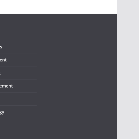
s
ent
g
ement
gy