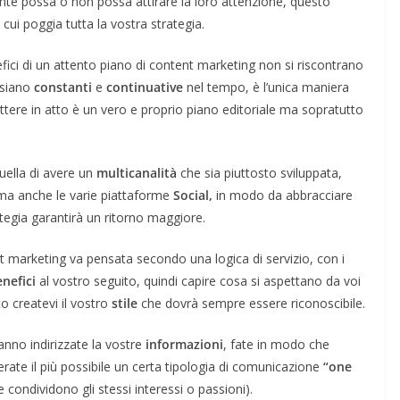
nte possa o non possa attirare la loro attenzione, questo
ui poggia tutta la vostra strategia.
ici di un attento piano di content marketing non si riscontrano
 siano
constanti
e
continuative
nel tempo, è l’unica maniera
ettere in atto è un vero e proprio piano editoriale ma sopratutto
quella di avere un
multicanalità
che sia piuttosto sviluppata,
i ma anche le varie piattaforme
Social,
in modo da abbracciare
rategia garantirà un ritorno maggiore.
 marketing va pensata secondo una logica di servizio, con i
enefici
al vostro seguito, quindi capire cosa si aspettano da voi
o createvi il vostro
stile
che dovrà sempre essere riconoscibile.
anno indirizzate la vostre
informazioni
, fate in modo che
rate il più possibile un certa tipologia di comunicazione
“one
condividono gli stessi interessi o passioni).