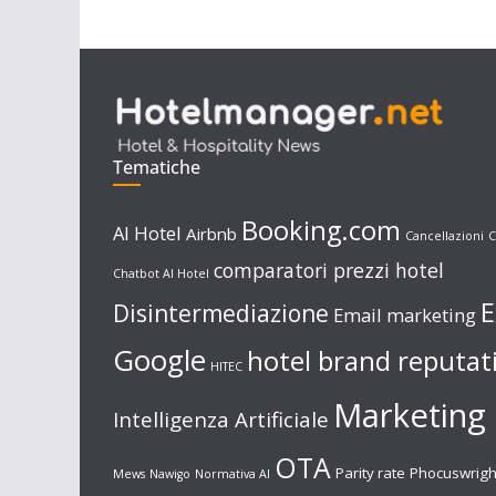
Tematiche
Booking.com
AI Hotel
Airbnb
Cancellazioni
C
comparatori prezzi hotel
Chatbot AI Hotel
E
Disintermediazione
Email marketing
Google
hotel brand reputat
HITEC
Marketing 
Intelligenza Artificiale
OTA
Parity rate
Phocuswrigh
Mews
Nawigo
Normativa AI