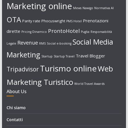
Marketing online
Mews
Nawigo
Normativa AI
OTA
Prenotazioni
Parity rate
Phocuswright
PMS Hotel
ProntoHotel
dirette
Pricing Dinamico
Puglia
Responsabilità
Social Media
Revenue
Legale
RMS
Social e-booking
Marketing
Travel Blogger
Startup
Startup Travel
Turismo online
Web
Tripadvisor
Marketing Turistico
World Travel Awards
About Us
Chi siamo
Contatti