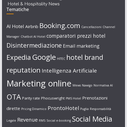
Tematiche
Booking.com
AI Hotel
Airbnb
Cancellazioni
Channel
comparatori prezzi hotel
Manager
Chatbot AI Hotel
Disintermediazione
Email marketing
Google
Expedia
hotel brand
HITEC
reputation
Intelligenza Artificiale
Marketing online
Mews
Nawigo
Normativa AI
OTA
Prenotazioni
Parity rate
Phocuswright
PMS Hotel
ProntoHotel
dirette
Pricing Dinamico
Puglia
Responsabilità
Social Media
Revenue
Legale
RMS
Social e-booking