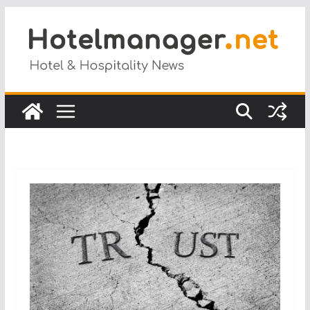
Salta
al
contenuto