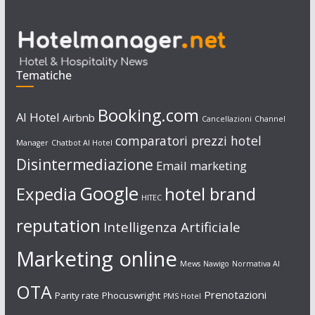
Tematiche
Booking.com
AI Hotel
Airbnb
Cancellazioni
Channel
comparatori prezzi hotel
Manager
Chatbot AI Hotel
Disintermediazione
Email marketing
Google
Expedia
hotel brand
HITEC
reputation
Intelligenza Artificiale
Marketing online
Mews
Nawigo
Normativa AI
OTA
Prenotazioni
Parity rate
Phocuswright
PMS Hotel