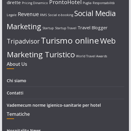
ProntoHotel
dirette
Pricing Dinamico
Puglia
Responsabilità
Social Media
Revenue
Legale
RMS
Social e-booking
Marketing
Travel Blogger
Startup
Startup Travel
Turismo online
Web
Tripadvisor
Marketing Turistico
World Travel Awards
About Us
Chi siamo
Contatti
Vademecum norme igienico-sanitarie per hotel
Tematiche
Hospitality News