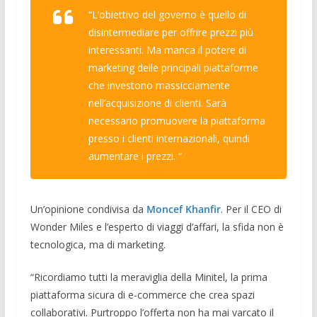
“L’obiettivo del governo è quello di
disintermediare per offrire prezzi più
interessanti. Ma manca il potere di
marketing delle principali piattaforme
che investono massicciamente
nell’acquisizione di clienti. Sarà
necessario promuovere la piattaforma
presso i clienti internazionali, quindi
aumentare i prezzi. “
Un’opinione condivisa da
Moncef Khanfir
. Per il CEO di
Wonder Miles e l’esperto di viaggi d’affari, la sfida non è
tecnologica, ma di marketing.
“Ricordiamo tutti la meraviglia della Minitel, la prima
piattaforma sicura di e-commerce che crea spazi
collaborativi. Purtroppo l’offerta non ha mai varcato il