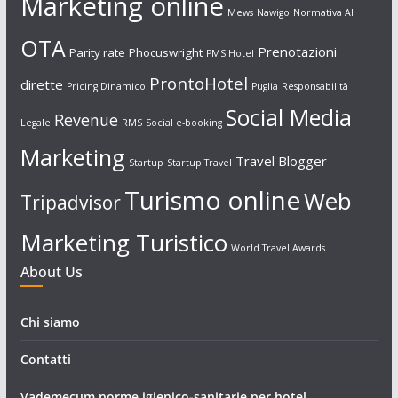
Marketing online
Mews
Nawigo
Normativa AI
OTA
Prenotazioni
Parity rate
Phocuswright
PMS Hotel
ProntoHotel
dirette
Pricing Dinamico
Puglia
Responsabilità
Social Media
Revenue
Legale
RMS
Social e-booking
Marketing
Travel Blogger
Startup
Startup Travel
Turismo online
Web
Tripadvisor
Marketing Turistico
World Travel Awards
About Us
Chi siamo
Contatti
Vademecum norme igienico-sanitarie per hotel