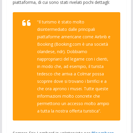
piattaforma, di cui sono stati rivelati pochi dettagli:
“Il turismo è stato molto
disintermediato dalle principali
piattaforme americane come Airbnb e
Booking (Booking.com è una società
olandese, ndr). Dobbiamo
riappropriarci del legame con i clienti,
in modo che, ad esempio, il turista
tedesco che arriva a Colmar possa
scoprire dove si trovano i birrifici e a
che ora aprono i musei. Tutte queste
informazioni molto concrete che
permettono un accesso molto ampio
a tutta la nostra offerta turistica”.