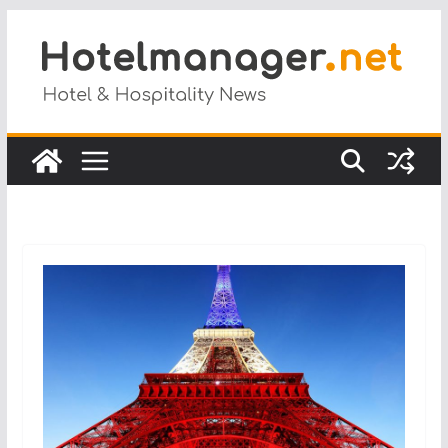
Salta
al
contenuto