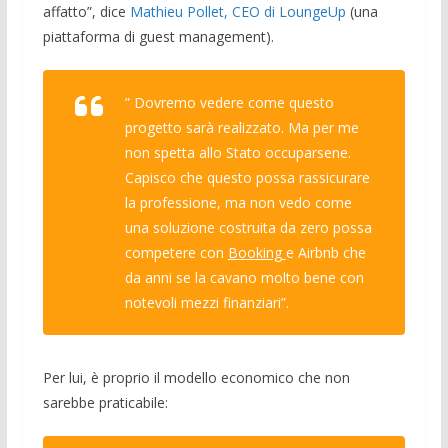
affatto”, dice
Mathieu Pollet, CEO di
L
oungeUp
(una
piattaforma di guest management).
” Dovremo vedere come questo
progetto sarà realizzato. Ma per me
non spetta allo Stato occuparsene.
Capisco che questo possa rassicurare
la professione, ma non vedo come
una soluzione costruita da zero possa
competere con
Booking
e Airbnb che
da anni se la cavano molto bene con
notevoli mezzi finanziari”.
Per lui, è proprio il modello economico che non
sarebbe praticabile: