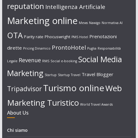
reputation
Intelligenza Artificiale
Marketing online
Mews
Nawigo
Normativa AI
OTA
Prenotazioni
Parity rate
Phocuswright
PMS Hotel
ProntoHotel
dirette
Pricing Dinamico
Puglia
Responsabilità
Social Media
Revenue
Legale
RMS
Social e-booking
Marketing
Travel Blogger
Startup
Startup Travel
Turismo online
Web
Tripadvisor
Marketing Turistico
World Travel Awards
About Us
Chi siamo