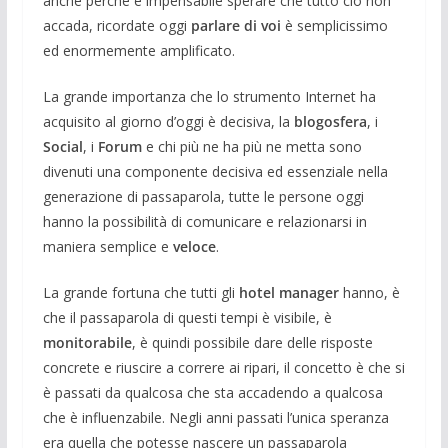
anche perchè è impensabile sperare che tutto ciò non
accada, ricordate oggi
parlare di voi
è semplicissimo
ed enormemente amplificato.
La grande importanza che lo strumento Internet ha
acquisito al giorno d’oggi è decisiva, la
blogosfera
, i
Social
, i
Forum
e chi più ne ha più ne metta sono
divenuti una componente decisiva ed essenziale nella
generazione di passaparola, tutte le persone oggi
hanno la possibilità di comunicare e relazionarsi in
maniera semplice e
veloce
.
La grande fortuna che tutti gli
hotel
manager
hanno, è
che il passaparola di questi tempi è visibile, è
monitorabile
, è quindi possibile dare delle risposte
concrete e riuscire a correre ai ripari, il concetto è che si
è passati da qualcosa che sta accadendo a qualcosa
che è influenzabile. Negli anni passati l’unica speranza
era quella che potesse nascere un passaparola