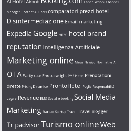
Booking.com
AI Hotel
Airbnb
Cancellazioni
Channel
comparatori prezzi hotel
Manager
Chatbot AI Hotel
Disintermediazione
Email marketing
Google
Expedia
hotel brand
HITEC
reputation
Intelligenza Artificiale
Marketing online
Mews
Nawigo
Normativa AI
OTA
Prenotazioni
Parity rate
Phocuswright
PMS Hotel
ProntoHotel
dirette
Pricing Dinamico
Puglia
Responsabilità
Social Media
Revenue
Legale
RMS
Social e-booking
Marketing
Travel Blogger
Startup
Startup Travel
Turismo online
Web
Tripadvisor