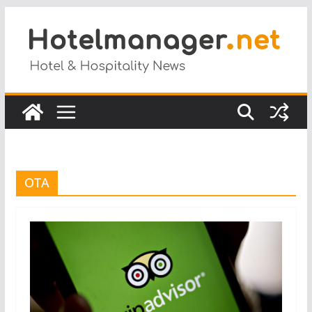
Salta
al
contenuto
OTA