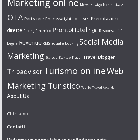
Marketing online
Mews
Nawigo
Normativa AI
OTA
Prenotazioni
Parity rate
Phocuswright
PMS Hotel
ProntoHotel
dirette
Pricing Dinamico
Puglia
Responsabilità
Social Media
Revenue
Legale
RMS
Social e-booking
Marketing
Travel Blogger
Startup
Startup Travel
Turismo online
Web
Tripadvisor
Marketing Turistico
World Travel Awards
About Us
Chi siamo
Contatti
Vademecum norme igienico-sanitarie per hotel