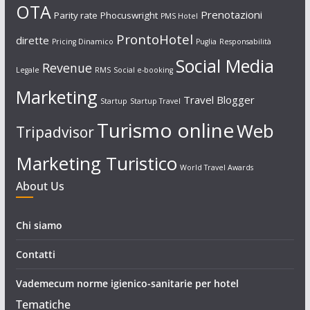
OTA
Prenotazioni
Parity rate
Phocuswright
PMS Hotel
ProntoHotel
dirette
Pricing Dinamico
Puglia
Responsabilità
Social Media
Revenue
Legale
RMS
Social e-booking
Marketing
Travel Blogger
Startup
Startup Travel
Turismo online
Web
Tripadvisor
Marketing Turistico
World Travel Awards
About Us
Chi siamo
Contatti
Vademecum norme igienico-sanitarie per hotel
Tematiche