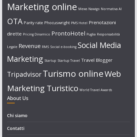
Marketing online
Mews
Nawigo
Normativa AI
OTA
Prenotazioni
Parity rate
Phocuswright
PMS Hotel
ProntoHotel
dirette
Pricing Dinamico
Puglia
Responsabilità
Social Media
Revenue
Legale
RMS
Social e-booking
Marketing
Travel Blogger
Startup
Startup Travel
Turismo online
Web
Tripadvisor
Marketing Turistico
World Travel Awards
About Us
Chi siamo
Contatti