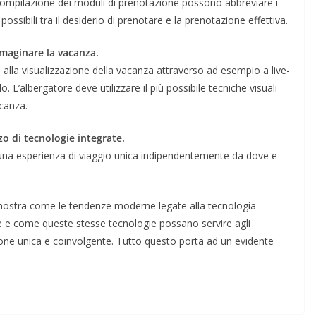
-compilazione dei moduli di prenotazione possono abbreviare i
ssibili tra il desiderio di prenotare e la prenotazione effettiva.
mmaginare la vacanza.
alla visualizzazione della vacanza attraverso ad esempio a live-
. L’albergatore deve utilizzare il più possibile tecniche visuali
acanza.
zzo di tecnologie integrate.
 una esperienza di viaggio unica indipendentemente da dove e
mostra come le tendenze moderne legate alla tecnologia
e e come queste stesse tecnologie possano servire agli
ione unica e coinvolgente. Tutto questo porta ad un evidente