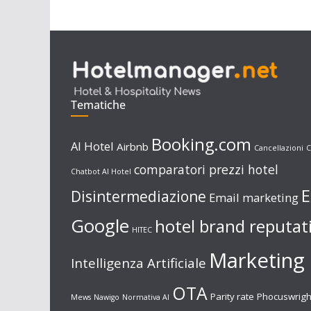
Tematiche
Booking.com
AI Hotel
Airbnb
Cancellazioni
C
comparatori prezzi hotel
Chatbot AI Hotel
E
Disintermediazione
Email marketing
Google
hotel brand reputat
HITEC
Marketing 
Intelligenza Artificiale
OTA
Parity rate
Phocuswrigh
Mews
Nawigo
Normativa AI