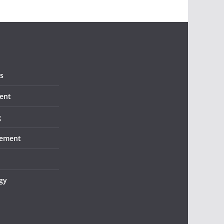
s
ent
g
ement
gy