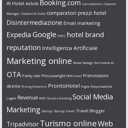
Booking.com
AI Hotel
Airbnb
Cancellazioni
Channel
comparatori prezzi hotel
Manager
Chatbot AI Hotel
Disintermediazione
Email marketing
Google
Expedia
hotel brand
HITEC
reputation
Intelligenza Artificiale
Marketing online
Mews
Nawigo
Normativa AI
OTA
Prenotazioni
Parity rate
Phocuswright
PMS Hotel
ProntoHotel
dirette
Pricing Dinamico
Puglia
Responsabilità
Social Media
Revenue
Legale
RMS
Social e-booking
Marketing
Travel Blogger
Startup
Startup Travel
Turismo online
Web
Tripadvisor