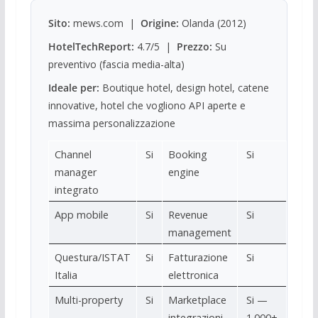
Sito:
mews.com |
Origine:
Olanda (2012)
HotelTechReport:
4.7/5 |
Prezzo:
Su
preventivo (fascia media-alta)
Ideale per:
Boutique hotel, design hotel, catene
innovative, hotel che vogliono API aperte e
massima personalizzazione
Channel
Si
Booking
Si
manager
engine
integrato
App mobile
Si
Revenue
Si
management
Questura/ISTAT
Si
Fatturazione
Si
Italia
elettronica
Multi-property
Si
Marketplace
Si —
integrazioni
1.000+