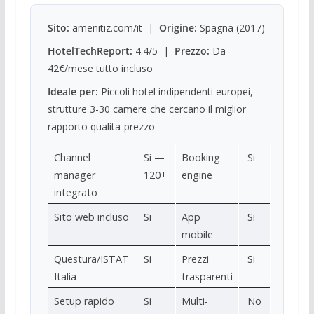
Sito:
amenitiz.com/it |
Origine:
Spagna (2017)
HotelTechReport:
4.4/5 |
Prezzo:
Da
42€/mese tutto incluso
Ideale per:
Piccoli hotel indipendenti europei,
strutture 3-30 camere che cercano il miglior
rapporto qualita-prezzo
Channel
Si —
Booking
Si
manager
120+
engine
integrato
Sito web incluso
Si
App
Si
mobile
Questura/ISTAT
Si
Prezzi
Si
Italia
trasparenti
Setup rapido
Si
Multi-
No